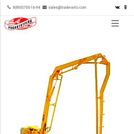
Skip
8(800)700-16-94
sales@trade-avto.com
to
main
content