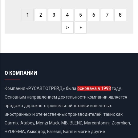
Current
1
Page
2
Page
3
Page
4
Page
5
Page
6
Page
7
Page
8
Pagination
page
Next
››
Last
»
page
page
О КОМПАНИИ
Компания «РУСАВТОТРЕЙД» была
основана в 1998
году.
Основным направлением деятельности компании является
продажа дорожно-строительной техники известных
иностранных и отечественных производителей, таких как
Carmix, Atabey, Menzi Muck, MB, BLEND, Marcantonini, Zoomlion,
HYDREMA, Амкодор, Faresin, Barin и могие другие.