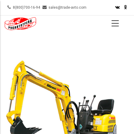
Skip
8(800)700-16-94
sales@trade-avto.com
to
main
content