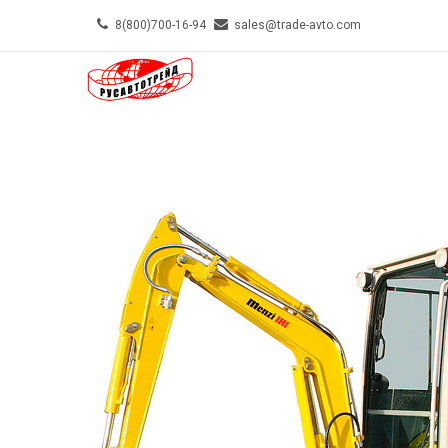
Skip
8(800)700-16-94
sales@trade-avto.com
to
MAIN-
main
MENU-
content
TOP