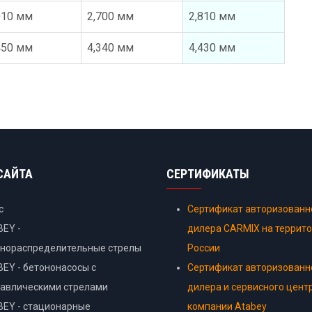
010 мм
2,700 мм
2,810 мм
450 мм
4,340 мм
4,430 мм
САЙТА
СЕРТИФИКАТЫ
с
Сертификат авторизованн
EY -
дилера CARMIX на террит
онораспределительные стрелы
России
EY - бетононасосы с
Сертификат авторизованн
авлическими стрелами
дилера и сервисного цент
EY - стационарные
компании Atabey