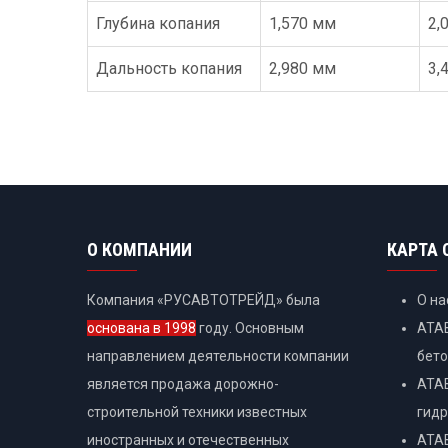
Глубина копания
1,570 мм
2,
Дальность копания
2,980 мм
3,
О КОМПАНИИ
КАРТА 
Компания «РУСАВТОТРЕЙД» была
О на
основана в 1998
году. Основным
ATAB
направлением деятельности компании
бет
является продажа дорожно-
ATAB
строительной техники известных
гидр
иностранных и отечественных
ATAB