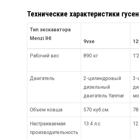
Технические характеристики гусе
Тип экскаватора
Menzi IHI
9vxe
12
Рабочий вес
890 кг
1’
Двигатель
2-цилиндровый
3-
дизельный
ди
двигатель Yanmar
мо
Объём ковша
570 куб.см.
78
Настраиваемая
13.4 л.с.
12.
производительность