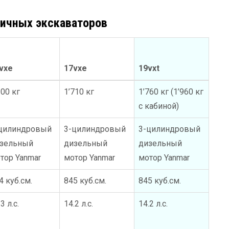
ничных экскаваторов
vxe
17vxe
19vxt
200 кг
1’710 кг
1’760 кг (1’960 кг
с кабиной)
цилиндровый
3-цилиндровый
3-цилиндровый
зельный
дизельный
дизельный
тор Yanmar
мотор Yanmar
мотор Yanmar
4 куб.см.
845 куб.см.
845 куб.см.
3 л.с.
14.2 л.с.
14.2 л.с.