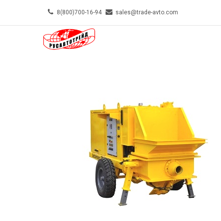
Skip
8(800)700-16-94
sales@trade-avto.com
to
MAIN-
main
MENU-
content
TOP