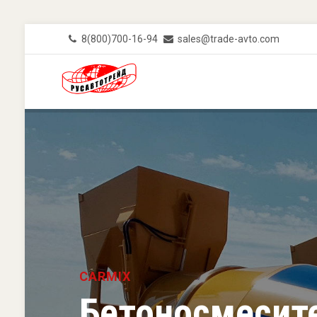
Skip
8(800)700-16-94
sales@trade-avto.com
to
MAIN-
main
MENU-
TOP
content
CARMIX
Бетоносмесите