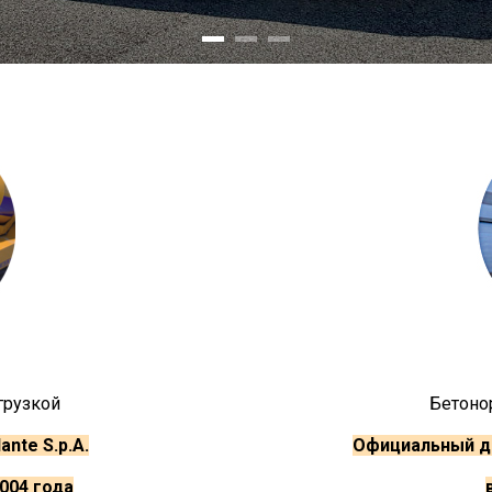
грузкой
Бетоно
nte S.p.A.
Официальный ди
2004 года