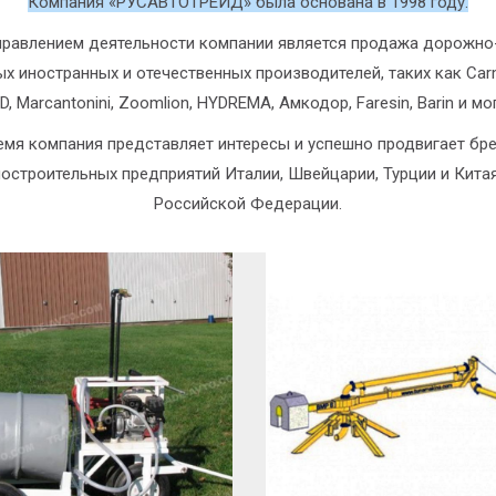
Компания «РУСАВТОТРЕЙД» была основана в 1998 году.
равлением деятельности компании является продажа дорожно
ых иностранных и отечественных производителей, таких как Carmi
D, Marcantonini, Zoomlion, HYDREMA, Амкодор,
Faresin, Barin
и мо
емя компания представляет интересы и успешно продвигает бр
остроительных предприятий Италии, Швейцарии, Турции и Китая
Российской Федерации.