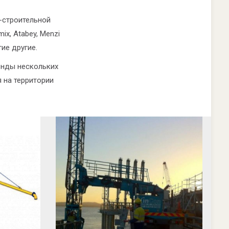
-строительной
x, Atabey, Menzi
гие другие.
енды нескольких
 на территории