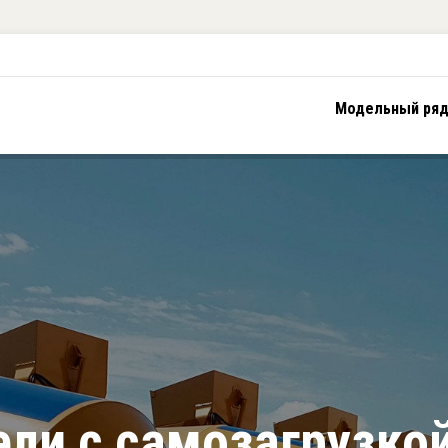
Модельный ря
ли с самозагрузко