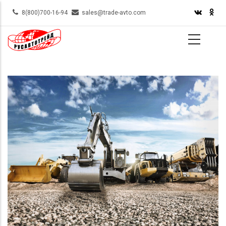
Skip
8(800)700-16-94
sales@trade-avto.com
to
main
content