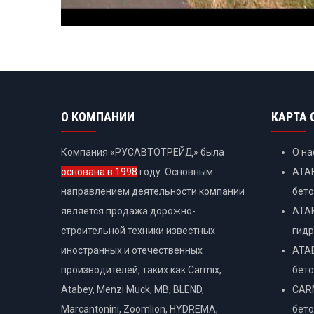
О КОМПАНИИ
КАРТА 
Компания «РУСАВТОТРЕЙД» была
О на
основана в 1998
году. Основным
ATAB
направлением деятельности компании
бет
является продажа дорожно-
ATAB
строительной техники известных
гидр
иностранных и отечественных
ATAB
производителей, таких как Carmix,
бет
Atabey, Menzi Muck, MB, BLEND,
CARM
Marcantonini, Zoomlion, HYDREMA,
бет