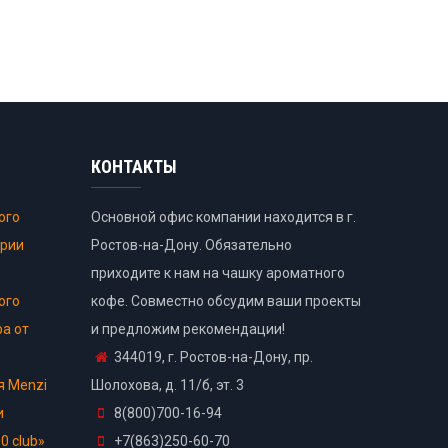
КОНТАКТЫ
ого
Основной офис компании находится в г.
ории
Ростов-на-Дону. Обязательно
приходите к нам на чашку ароматного
ого
кофе. Совместно обсудим ваши проекты
ра от
и предложим рекомендации!
344019, г. Ростов-на-Дону, пр.
я Menzi
Шолохова, д. 11/б, эт. 3
и
8(800)700-16-94
0 club»
+7(863)250-60-70