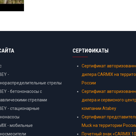
САЙТА
СЕРТИФИКАТЫ
с
Сертификат авторизованн
EY -
дилера CARMIX на террит
онораспределительные стрелы
России
EY - бетононасосы с
Сертификат авторизованн
авлическими стрелами
дилера и сервисного цент
EY - стационарные
компании Atabey
ононасосы
Сертификат представител
IX - мобильные
Muck на территории Росси
оносмесители
Почетный знак «CARMIX 10