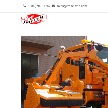
Skip
8(800)700-16-94
sales@trade-avto.com
to
MAIN-
main
MENU-
content
TOP