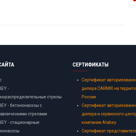
САЙТА
СЕРТИФИКАТЫ
с
Сертификат авторизованн
EY -
дилера CARMIX на террит
онораспределительные стрелы
России
EY - бетононасосы с
Сертификат авторизованн
авлическими стрелами
дилера и сервисного цент
EY - стационарные
компании Atabey
ононасосы
Сертификат представител