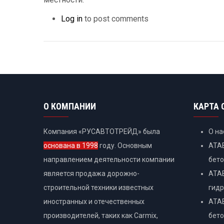
Log in
to post comments
О КОМПАНИИ
КАРТА 
Компания «РУСАВТОТРЕЙД» была
О на
основана в 1998
году. Основным
ATAB
направлением деятельности компании
бет
является продажа дорожно-
ATAB
строительной техники известных
гидр
иностранных и отечественных
ATAB
производителей, таких как Carmix,
бет