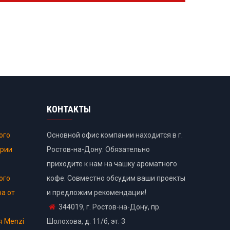
КОНТАКТЫ
ого
Основной офис компании находится в г.
ории
Ростов-на-Дону. Обязательно
приходите к нам на чашку ароматного
ого
кофе. Совместно обсудим ваши проекты
ра от
и предложим рекомендации!
344019, г. Ростов-на-Дону, пр.
я Menzi
Шолохова, д. 11/б, эт. 3