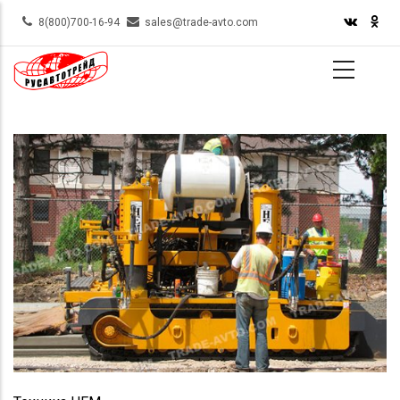
Skip
8(800)700-16-94
sales@trade-avto.com
to
main
content