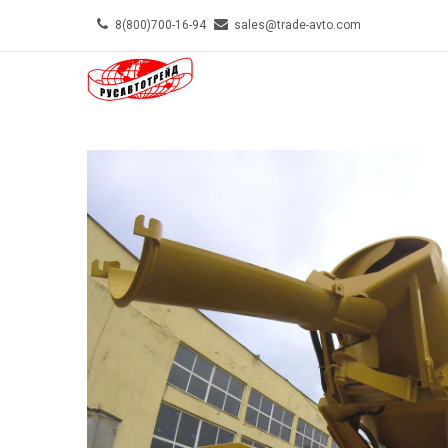
Skip
8(800)700-16-94
sales@trade-avto.com
to
MAIN-
main
MENU-
content
TOP