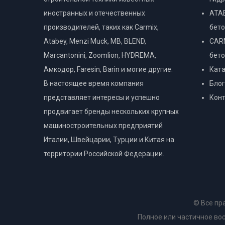
иностранных и отечественных
ATAB
производителей, таких как Carmix,
бет
Atabey, Menzi Muck, MB, BLEND,
CARM
Marcantonini, Zoomlion, HYDREMA,
бет
Амкодор, Faresin, Barin и могие другие.
Ката
В настоящее время компания
Блог
представляет интересы и успешно
Кон
продвигает бренды нескольких крупных
машиностроительных предприятий
Италии, Швейцарии, Турции и Китая на
территории Российской Федерации.
© Все пр
Полное или частичное в