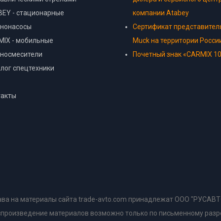
EY - стационарные
компании Atabey
ононасосы
Сертификат представител
IX - мобильные
Muck на территории Росси
оносмесители
Почетный знак «CARMIX 10
лог спецтехники
такты
ава на материалы сайта trade-avto.com принадлежат ООО "РУСАВ
оспроизведение материалов возможно только по письменному раз