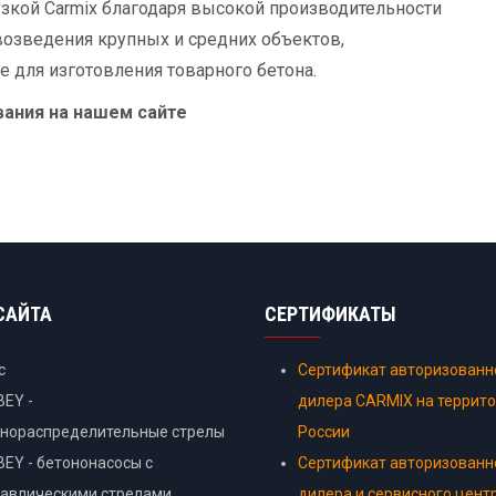
зкой Carmix благодаря высокой производительности
 возведения крупных и средних объектов,
е для изготовления товарного бетона.
ания на нашем сайте
САЙТА
СЕРТИФИКАТЫ
с
Сертификат авторизованн
EY -
дилера CARMIX на террит
онораспределительные стрелы
России
EY - бетононасосы с
Сертификат авторизованн
авлическими стрелами
дилера и сервисного цент