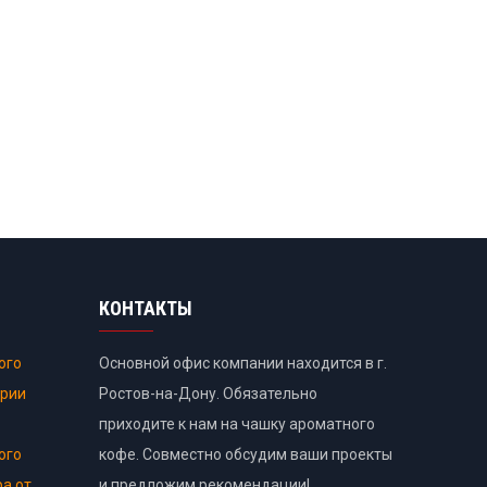
КОНТАКТЫ
ого
Основной офис компании находится в г.
ории
Ростов-на-Дону. Обязательно
приходите к нам на чашку ароматного
ого
кофе. Совместно обсудим ваши проекты
ра от
и предложим рекомендации!