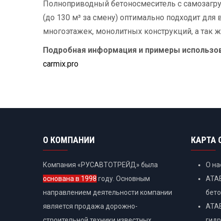
Полноприводный бетоносмеситель с самозагру
(до 130 м³ за смену) оптимально подходит для
многоэтажек, монолитных конструкций, а так ж
Подробная информация и примеры использов
carmix.pro
О КОМПАНИИ
КАРТА 
Компания «РУСАВТОТРЕЙД» была
О на
основана в 1998
году. Основным
ATAB
направлением деятельности компании
бет
является продажа дорожно-
ATAB
строительной техники известных
гидр