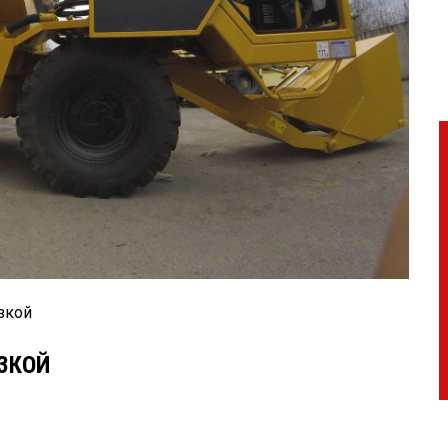
зкой
ЗКОЙ