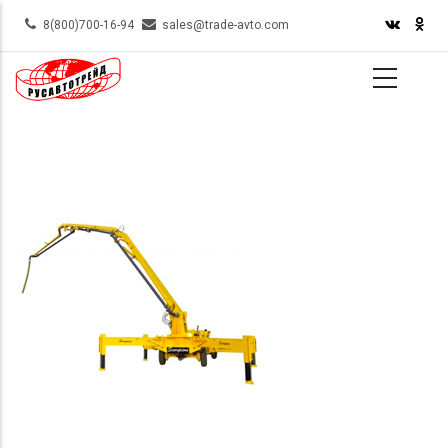
Skip
8(800)700-16-94
sales@trade-avto.com
to
main
content